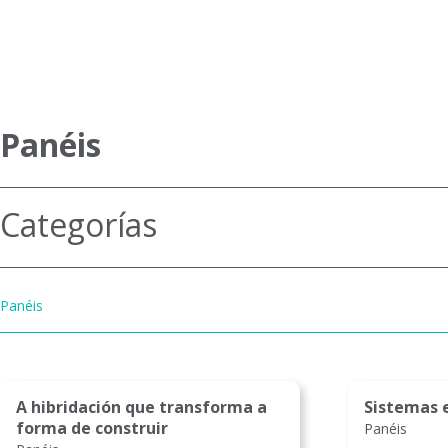
Life timber for all
Panéis
Categorías
Panéis
A hibridación que transforma a
Sistemas e
forma de construir
Panéis