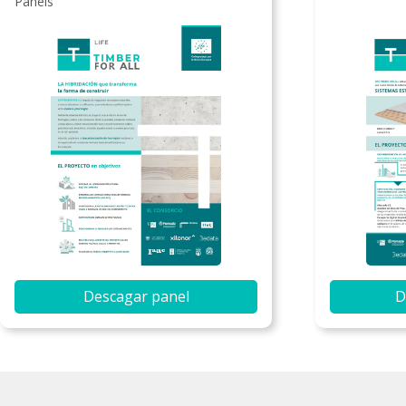
Panéis
Descagar panel
D