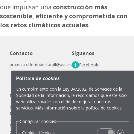
que impulsan una
construcción más
sostenible, eficiente y comprometida con
los retos climáticos actuales
.
Contacto
Síguenos
proxecto.lifetimberforall@usc.es
Facebook
LinkedIn
Política de
cookies
Instagram
En cumplimiento con la Ley 34/2002, de Servicios de la
Notas legales
Sociedad de la Información, le recordamos que este sitio
web utiliza
cookies
con el fin de mejorar nuestros
Política de cookies
Configurar cookies
servicios.
Más información sobre la política de cookies
.
Cofinanciado por la Unión Europea.
Toda comunicación
o publicación relacionada con el proyecto LIFE TIMBER
Configurar cookies
FOR ALL, realizada por los beneficiarios en forma conjunta
o individual en cualquier formato y empleando cualquier
Cookies técnicas