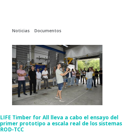
Life timber for all
Noticias
Documentos
En
Gl
LIFE Timber for All lleva a cabo el ensayo del
primer prototipo a escala real de los sistemas
ROD-TCC