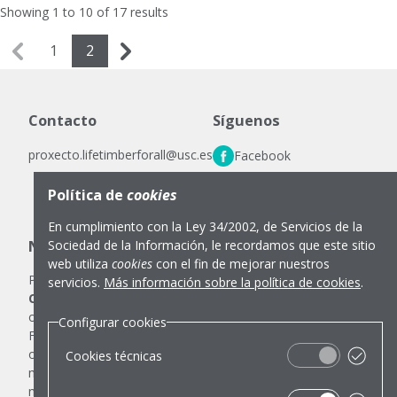
Showing
1
to
10
of
17
results
1
2
Contacto
Síguenos
proxecto.lifetimberforall@usc.es
Facebook
LinkedIn
Política de
cookies
Instagram
En cumplimiento con la Ley 34/2002, de Servicios de la
Notas legales
Sociedad de la Información, le recordamos que este sitio
web utiliza
cookies
con el fin de mejorar nuestros
Política de cookies
Configurar cookies
servicios.
Más información sobre la política de cookies
.
Cofinanciado por la Unión Europea.
Toda comunicación
o publicación relacionada con el proyecto LIFE TIMBER
Configurar cookies
FOR ALL, realizada por los beneficiarios en forma conjunta
o individual en cualquier formato y empleando cualquier
Cookies técnicas
medio, refleja sólo la opinión del autor y no reflejan
necesariamente los de la Unión Europea o CINEA,